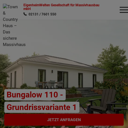
EigenheimWelten Gesellschaft für Massivhausbau
mbH
02131 / 7601 550
Wonach möchten Sie suchen?
Bungalow 110 -
Grundrissvariante 1
JETZT ANFRAGEN