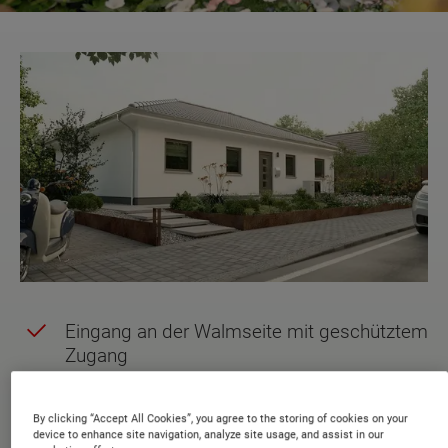
Eingang an der Walmseite mit geschütztem
Zugang
Kompakte Garderobe im Eingangsbereich
By clicking “Accept All Cookies”, you agree to the storing of cookies on your
Schlafzimmer mit direktem Zugang zur
device to enhance site navigation, analyze site usage, and assist in our