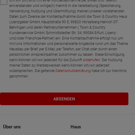
Ich/Wir bin/sind mit einer Kontaktaufnahme per E-Mail und Telefon
einverstanden und willige(n) hiermit in die Verarbeitung (Speicherung,
Verwendung, Nutzung und Übermittlung) meiner/unserer vorstehenden
Daten zum Zwecke der Kontaktaufnahme durch die Town & Country Haus
Lizenzgeber GmbH, Hauptstraße 90 E, 99820 Hörselberg-Hainich OT
Behringen und deren Partnerunternehmen ( Town & Country
Kundenservice GmbH, Schmidtstedter Str. 34, 99084 Erfurt, Lizenz-
und/oder Franchise-Partner) ein. Eine Kontaktaufnahme erfolgt nur, um
mir/uns Informationen und personalisierte Angebote rund um das Thema
Hausbau per Brief, per E-Mail, per Telefon, per Chat oder durch einen
persönlichen Ansprechpartner zukommen zu lassen. Diese Einwilligung
kann/können ich/wir jederzeit für die Zukunft
widerrufen
. Der Nutzung
meiner Daten zu Werbezwecken kann/können ich/wir jederzeit
widersprechen. Die geltende
Datenschutzerklärung
habe ich zur Kenntnis
genommen.
Über uns
Haus