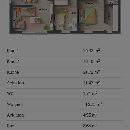
2
Kind 1
10,42 m
2
Kind 2
10,15 m
2
Küche
21,72 m
2
Schlafen
11,47 m
2
WC
1,71 m
2
Wohnen
  15,75 m
2
Ankleide
4,95 m
2
Bad
8,65 m