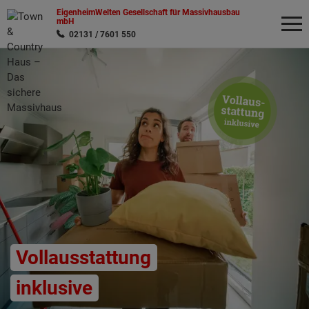
EigenheimWelten Gesellschaft für Massivhausbau
mbH
02131 / 7601 550
Wonach möchten Sie suchen?
Vollausstattung
inklusive