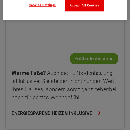
Cookies Settings
Accept All Cookies
Fußbodenheizung
Warme Füße?
Auch die Fußbodenheizung
ist inklusive. Sie steigert nicht nur den Wert
Ihres Hauses, sondern sorgt ganz nebenbei
noch für echtes Wohngefühl.
ENERGIESPAREND HEIZEN INKLUSIVE