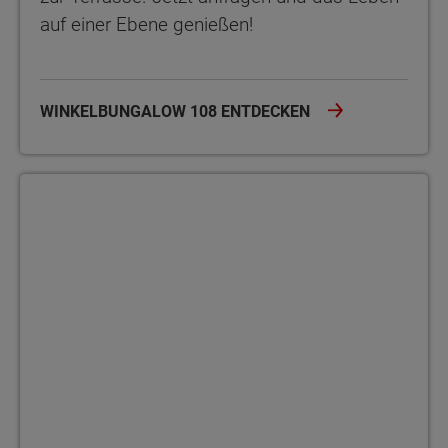
auf einer Ebene genießen!
WINKELBUNGALOW 108 ENTDECKEN
Bungalow 110 Der Bungalow 110 bietet auf einer Ebene viel Platz