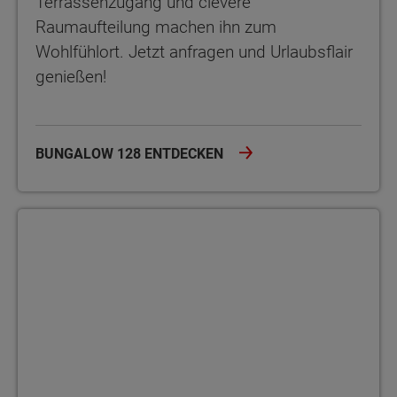
Terrassenzugang und clevere
Raumaufteilung machen ihn zum
Wohlfühlort. Jetzt anfragen und Urlaubsflair
genießen!
BUNGALOW 128 ENTDECKEN
Bungalow 131 Der Bungalow 131 bietet auf einer Ebene 5 Zimmer