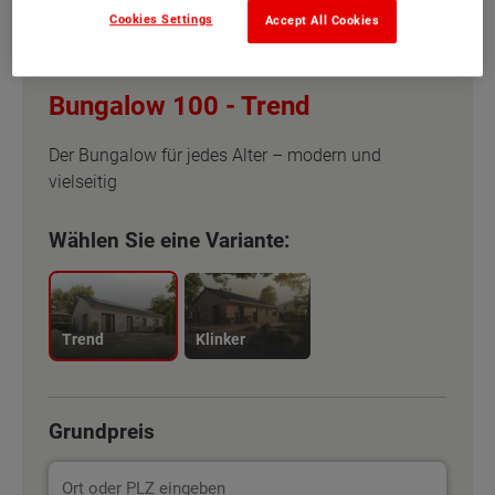
Cookies Settings
Accept All Cookies
Bungalow 100 -
Trend
Der Bungalow für jedes Alter – modern und
vielseitig
Wählen Sie eine Variante:
Trend
Klinker
Grundpreis