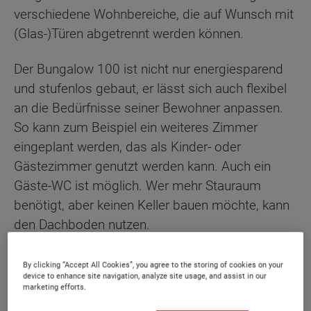
verschiedene Wohnbereiche, die auf Wunsch mit
(Glas-)Türen abgetrennt werden können.
Der Bungalow 100 ist nicht nur energiesparend
und stufenlos gebaut, er lässt sich auch flexibel
an die Bedürfnisse seiner Bewohner anpassen.
So kann zum Beispiel ein weiteres Zimmer
eingeplant werden, das als Kinder- oder
Gästezimmer genutzt werden kann. Auch ein
Gäste-WC ist möglich. Wer mehr Stauraum
benötigt, aber keinen Keller bauen möchte, kann
den Dachboden nutzen.
Sonderausstattung
By clicking “Accept All Cookies”, you agree to the storing of cookies on your
device to enhance site navigation, analyze site usage, and assist in our
marketing efforts.
Energiestandard EH 40