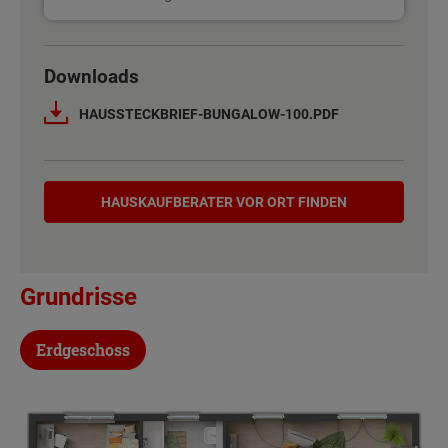
Basisinformation
Downloads
Netto-Raumfläche nach DIN 277
101 - 102 m²
HAUSSTECKBRIEF-BUNGALOW-100.PDF
Etagen
1
Hauskaufberater
Außenmaße
8.5 m x 13.75 m
HAUSKAUF­BERATER VOR ORT FINDEN
Energiestandard
EH 55 GEG
Grundrisse
Inklusivausstattung
Erdgeschoss