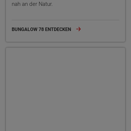
nah an der Natur.
BUNGALOW 78 ENTDECKEN
Bungalow 92 Wohnen ohne Stufen – im Bungalow 92 genießen Si