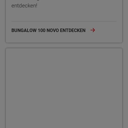
entdecken!
BUNGALOW 100 NOVO ENTDECKEN
Bungalow 100 mit englischem Giebel Der Bungalow 100 mit eng