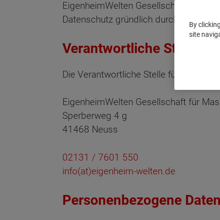
EigenheimWelten Gesellschaft für Mass
Datenschutz gründlich durch, um zu er
By clickin
site navig
Verantwortliche Stelle
Die Verantwortliche Stelle für die Daten
EigenheimWelten Gesellschaft für M
Sperberweg 4 g
41468 Neuss
02131 / 7601 550
info(at)eigenheim-welten.de
Personenbezogene Date