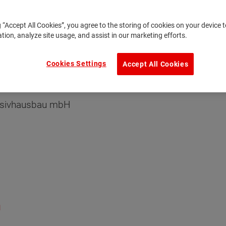
ivhausbau mbH respektiert Ihre Privatsphäre. Bitte le
fahren, wie wir mit Ihren persönlichen Daten umgehen.
g “Accept All Cookies”, you agree to the storing of cookies on your device
ation, analyze site usage, and assist in our marketing efforts.
Cookies Settings
Accept All Cookies
verarbeitung ist:
assivhausbau mbH
n