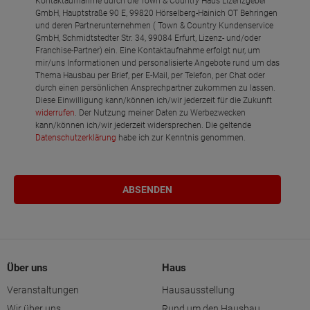
Kontaktaufnahme durch die Town & Country Haus Lizenzgeber
GmbH, Hauptstraße 90 E, 99820 Hörselberg-Hainich OT Behringen
und deren Partnerunternehmen ( Town & Country Kundenservice
GmbH, Schmidtstedter Str. 34, 99084 Erfurt, Lizenz- und/oder
Franchise-Partner) ein. Eine Kontaktaufnahme erfolgt nur, um
mir/uns Informationen und personalisierte Angebote rund um das
Thema Hausbau per Brief, per E-Mail, per Telefon, per Chat oder
durch einen persönlichen Ansprechpartner zukommen zu lassen.
Diese Einwilligung kann/können ich/wir jederzeit für die Zukunft
widerrufen
. Der Nutzung meiner Daten zu Werbezwecken
kann/können ich/wir jederzeit widersprechen. Die geltende
Datenschutzerklärung
habe ich zur Kenntnis genommen.
Über uns
Haus
Veranstaltungen
Hausausstellung
Wir über uns
Rund um den Hausbau