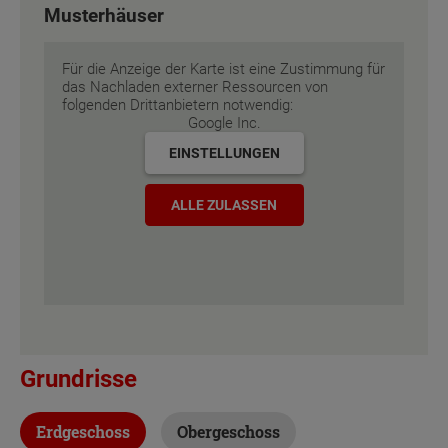
Musterhäuser
Energiestandard
Energiestandard
EH 55 GEG
EH 55 GEG
Für die Anzeige der Karte ist eine Zustimmung für
Inklusivausstattung
Inklusivausstattung
das Nachladen externer Ressourcen von
folgenden Drittanbietern notwendig:
Google Inc.
EINSTELLUNGEN
ALLE ZULASSEN
Grundrisse
Erdgeschoss
Obergeschoss