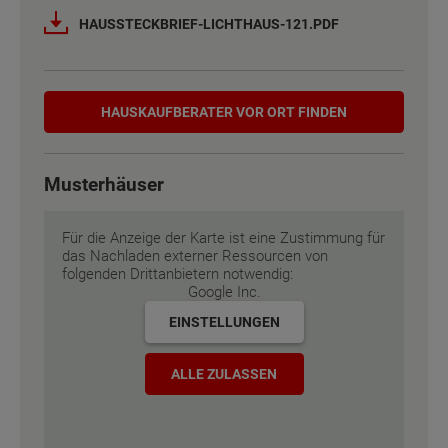
Netto-Raumfläche nach DIN 277
Netto-Raumfläche nach DIN 277
123 - 134 m²
123 - 134 m²
HAUSSTECKBRIEF-LICHTHAUS-121.PDF
Etagen
Etagen
2
2
Hauskaufberater
Außenmaße
Außenmaße
7.88 m x 9.88 m
7.88 m x 9.88 m
HAUSKAUF­BERATER VOR ORT FINDEN
Energiestandard
Energiestandard
EH 55 GEG
EH 55 GEG
Musterhäuser
Inklusivausstattung
Inklusivausstattung
Für die Anzeige der Karte ist eine Zustimmung für
das Nachladen externer Ressourcen von
folgenden Drittanbietern notwendig:
Google Inc.
EINSTELLUNGEN
ALLE ZULASSEN