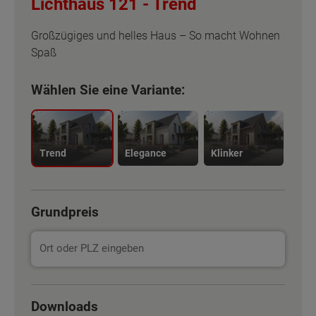
Lichthaus 121 -
Trend
Großzügiges und helles Haus – So macht Wohnen
Spaß
Wählen Sie eine Variante:
Trend
Elegance
Klinker
Grundpreis
Basisinformation
Basisinformation
Downloads