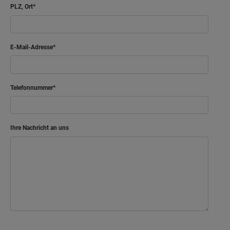
PLZ, Ort
Netto-Raumfläche
65.23
m²
Arbeiten
E-Mail-Adresse
Bad
Flur
Telefonnummer
Gast
Kind
Ihre Nachricht an uns
Schlafen
Netto-Raumfläche
54.92