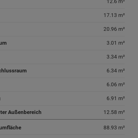
12.6 m²
17.13 m²
20.96 m²
aum
3.01 m²
3.34 m²
chlussraum
6.34 m²
6.06 m²
g
6.91 m²
ter Außenbereich
12.58 m²
umfläche
88.93
m²