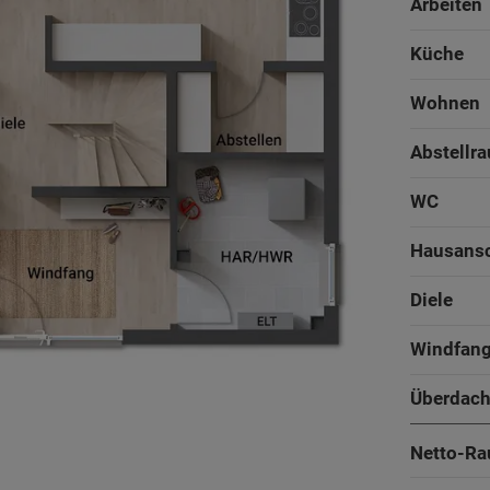
Arbeiten
Küche
Wohnen
Abstellr
WC
Hausans
Diele
Windfan
Überdach
Netto-Ra