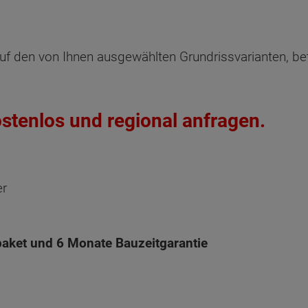
Oberges
uf den von Ihnen ausgewählten Grundrissvarianten, be
Überdacht
Terrasse
ostenlos und regional anfragen.
Netto-R
Ankleide
er
Kind
Kind 2
aket und 6 Monate Bauzeitgarantie
Schlafen
Bad