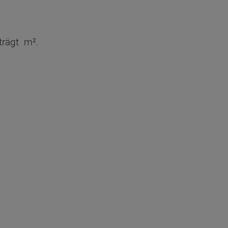
choss - Grundrissvarianten:
trägt
m².
e
aumfläche nach DIN 277 Obergeschoss
5.8 m²
17.85 m²
16.81 m²
16.57 m²
6.94 m²