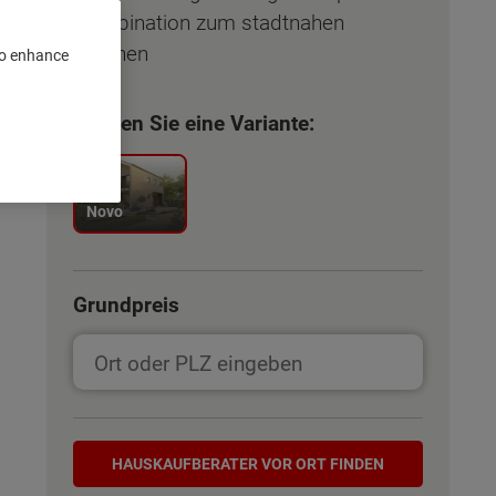
Kombination zum stadtnahen
Wohnen
 to enhance
Wählen Sie eine Variante:
Novo
Grundpreis
Hauskaufberater
HAUSKAUF­BERATER VOR ORT FINDEN