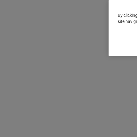
By clickin
site navig