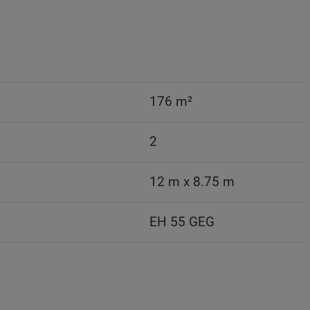
176 m²
2
12 m x 8.75 m
EH 55 GEG