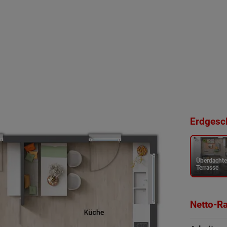
Erdgesch
Überdacht
Terrasse
Netto-R